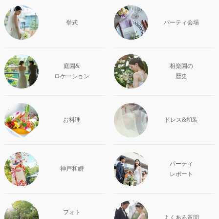
挙式
パーティ会場
庭園&
相楽園の
ロケーション
歴史
お料理
ドレス&和装
パーティ
神戸和婚
レポート
フォト
よくある質問