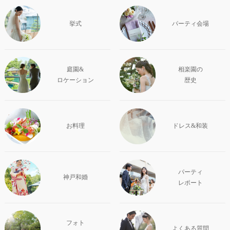
挙式
パーティ会場
庭園&
相楽園の
ロケーション
歴史
お料理
ドレス&和装
パーティ
神戸和婚
レポート
フォト
よくある質問