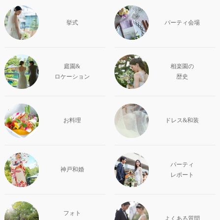
挙式
パーティ会場
庭園&
相楽園の
ロケーション
歴史
お料理
ドレス&和装
パーティ
神戸和婚
レポート
フォト
よくある質問