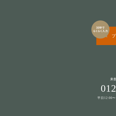
ブ
来
012
平日12:00〜1