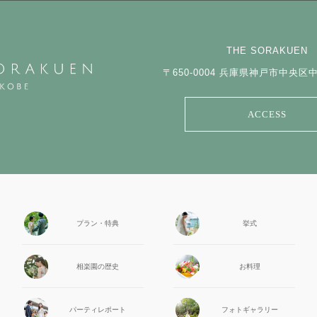
THE SORAKUEN
〒650-0004
兵庫県神戸市中央区中山
ACCESS
プラン・特典
挙式
相楽園の
歴史
お料理
パーティ
レポート
フォト
ギャラリー