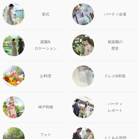
挙式
パーティ会場
庭園&
相楽園の
ロケーション
歴史
お料理
ドレス&和装
パーティ
神戸和婚
レポート
フォト
よくある質問