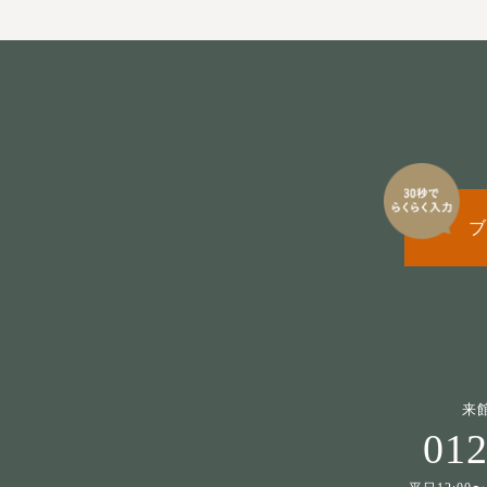
ブ
来
012