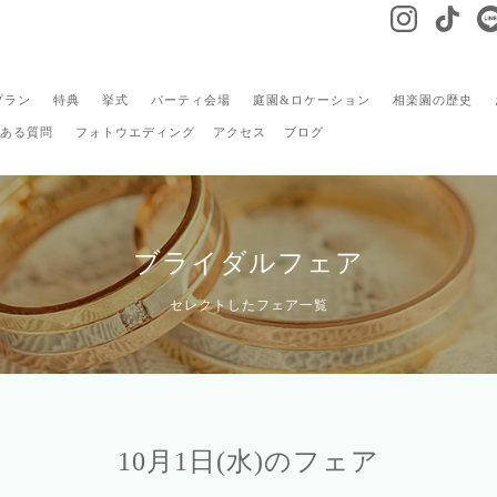
プラン
特典
挙式
パーティ会場
庭園&ロケーション
相楽園の歴史
ある質問
フォトウエディング
アクセス
ブログ
ブライダルフェア
セレクトしたフェア一覧
10月1日(水)のフェア