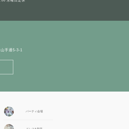
19:00 水曜日定休
手通5-3-1
パーティ会場
ドレス&和装