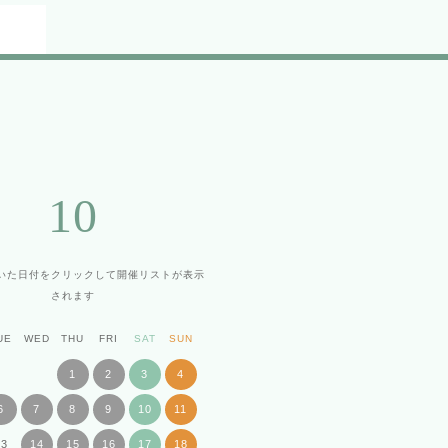
10
いた日付をクリックして
開催リストが表示
されます
UE
WED
THU
FRI
SAT
SUN
1
2
3
4
6
7
8
9
10
11
13
14
15
16
17
18