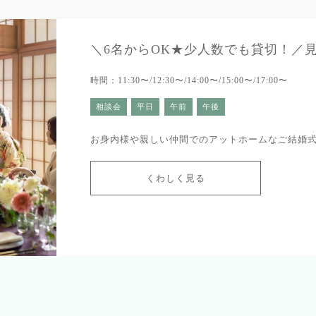
＼6名からOK★少人数でも貸切！／
時間：11:30〜/12:30〜/14:00〜/15:00〜/17:00〜
相談会
平日
午前
午後
お身内様や親しい仲間でのアットホームなご結婚
くわしく見る