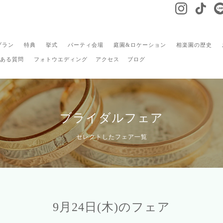
プラン
特典
挙式
パーティ会場
庭園&ロケーション
相楽園の歴史
ある質問
フォトウエディング
アクセス
ブログ
ブライダルフェア
セレクトしたフェア一覧
9月24日(木)のフェア