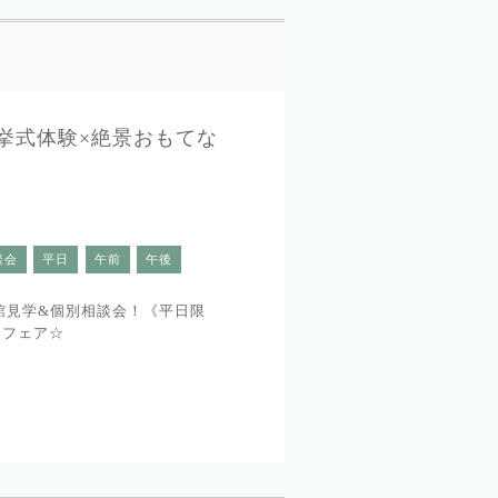
れ挙式体験×絶景おもてな
談会
平日
午前
午後
館見学&個別相談会！《平日限
シフェア☆