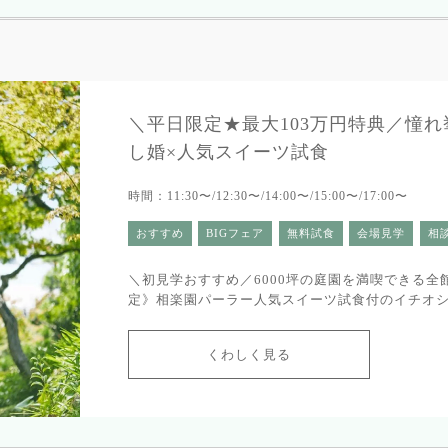
＼平日限定★最大103万円特典／憧
し婚×人気スイーツ試食
時間：11:30〜/12:30〜/14:00〜/15:00〜/17:00〜
おすすめ
BIGフェア
無料試食
会場見学
相
＼初見学おすすめ／6000坪の庭園を満喫できる全
定》相楽園パーラー人気スイーツ試食付のイチオ
くわしく見る