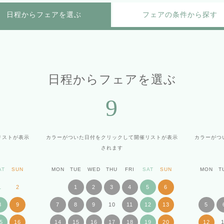
日程からフェアを選ぶ
フェアの条件から探す
日程からフェアを選ぶ
9
リストが表示
カラーがついた日付をクリックして
開催リストが表示
カラーがつ
されます
AT
SUN
MON
TUE
WED
THU
FRI
SAT
SUN
MON
T
1
2
1
2
3
4
5
6
8
9
7
8
9
10
11
12
13
5
5
16
14
15
16
17
18
19
20
12