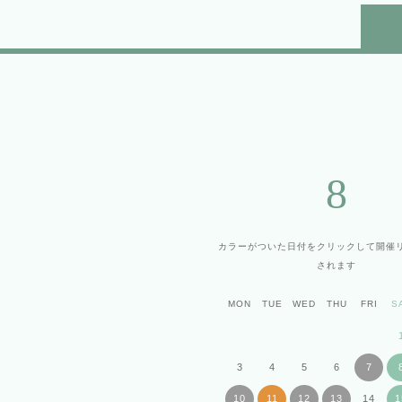
8
カラーがついた日付をクリックして
開催
されます
MON
TUE
WED
THU
FRI
S
3
4
5
6
7
10
11
12
13
14
1