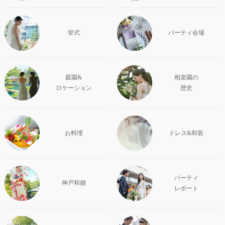
挙式
パーティ会場
庭園&
相楽園の
ロケーション
歴史
お料理
ドレス&和装
パーティ
神戸和婚
レポート