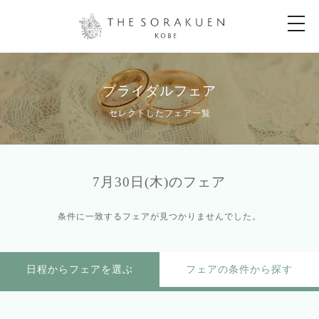
t
o
g
g
l
e
n
ブライダルフェア
a
v
セレクトしたフェア一覧
i
g
a
t
i
o
7月30日(木)のフェア
n
条件に一致するフェアが見つかりませんでした。
日程からフェアを選ぶ
フェアの条件から探す