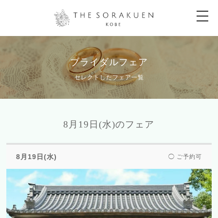
t
o
g
g
l
e
n
ブライダルフェア
a
v
セレクトしたフェア一覧
i
g
a
t
i
o
8月19日(水)のフェア
n
8月19日(水)
◯ ご予約可