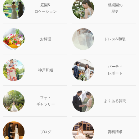
庭園&
相楽園の
ロケーション
歴史
お料理
ドレス&和装
パーティ
神戸和婚
レポート
フォト
よくある質問
ギャラリー
ブログ
資料請求