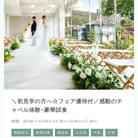
＼初見学の方へ☆フェア優待付／感動のチ
ャペル体験×豪華試食
時間：09:00〜/10:00〜/13:30〜/14:00〜/17:30〜
模擬挙式
無料試食
相談会
土日祝
午前
午後