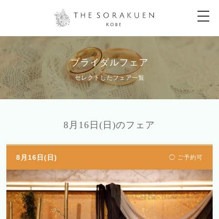
t
o
g
g
l
e
n
ブライダルフェア
a
v
セレクトしたフェア一覧
i
g
a
t
i
o
8月16日(日)のフェア
n
8月16日(日)
◯ ご予約可