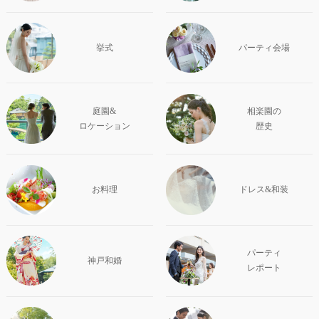
挙式
パーティ会場
庭園&
相楽園の
ロケーション
歴史
お料理
ドレス&和装
パーティ
神戸和婚
レポート