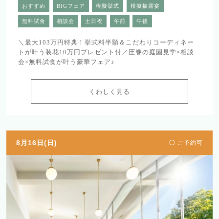
おすすめ
BIGフェア
模擬挙式
模擬披露宴
無料試食
相談会
土日祝
午前
午後
＼最大103万円特典！挙式料半額＆こだわりコーディネー
トが叶う装花10万円プレゼント付／圧巻の庭園見学×相談
会×無料試食が叶う豪華フェア♪
くわしく見る
8月16日(日)
◯ ご予約可