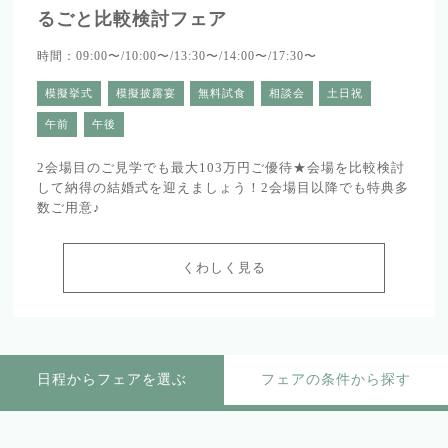
るごと比較検討フェア
時間：09:00〜/10:00〜/13:30〜/14:00〜/17:30〜
模擬挙式
模擬披露宴
無料試食
相談会
土日祝
午前
午後
2会場目のご見学でも最大103万円ご優待★会場を比較検討
して納得の結婚式を迎えましょう！2会場目以降でも特典多
数ご用意♪
くわしく見る
日程からフェアを選ぶ
フェアの条件から探す