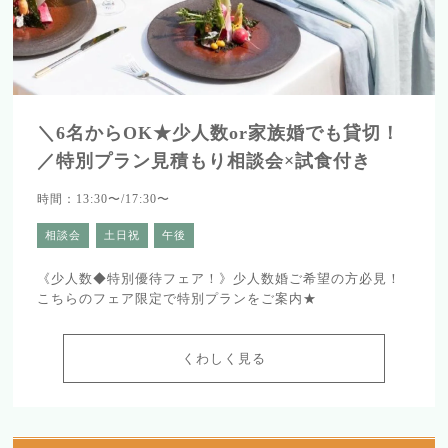
＼6名からOK★少人数or家族婚でも貸切！
／特別プラン見積もり相談会×試食付き
時間：13:30〜/17:30〜
相談会
土日祝
午後
《少人数◆特別優待フェア！》少人数婚ご希望の方必見！
こちらのフェア限定で特別プランをご案内★
くわしく見る