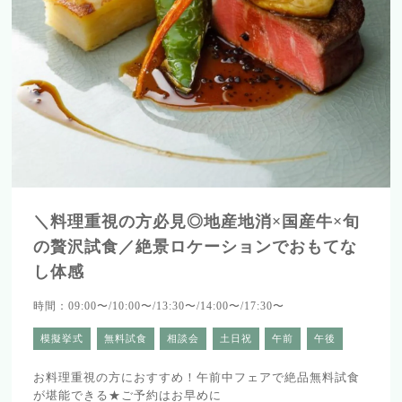
＼料理重視の方必見◎地産地消×国産牛×旬
の贅沢試食／絶景ロケーションでおもてな
し体感
時間：09:00〜/10:00〜/13:30〜/14:00〜/17:30〜
模擬挙式
無料試食
相談会
土日祝
午前
午後
お料理重視の方におすすめ！午前中フェアで絶品無料試食
が堪能できる★ご予約はお早めに