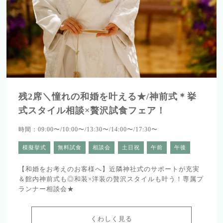
残2席＼憧れの和婚を叶える★/神前式＊挙
式スタイル相談×贅沢試食フェア！
時間：09:00〜/10:00〜/13:30〜/14:00〜/17:30〜
模擬挙式
無料試食
相談会
土日祝
午前
午後
【和婚をお考えのお客様へ】近隣神社式のサポートが充実
＆館内神前式も◎和装×洋装の贅沢スタイルも叶う！専属プ
ランナー相談会★
くわしく見る