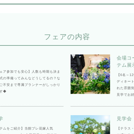
フェアの内容
会場コ
テム展
ェア参加でも安心】人数も時期も決ま
【6名～1
結婚式の準備ってみんなどうしてるの？な
ディネー
ご不安まで専属プランナーがしっかり
れた雰囲
す◆
見学でお
学
見学会
テムをご紹介】当館プレ花嫁人気
【テラス