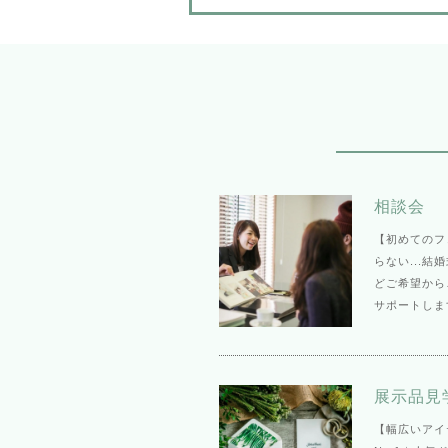
相談会
【初めてのフ
らない...
どご希望から
サポートしま
展示品見
【幅広いアイ