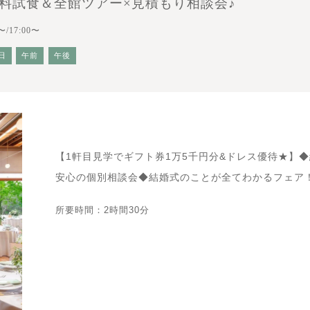
料試食＆全館ツアー×見積もり相談会♪
〜/17:00〜
日
午前
午後
【1軒目見学でギフト券1万5千円分&ドレス優待★】◆
安心の個別相談会◆結婚式のことが全てわかるフェア
所要時間：2時間30分