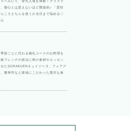
チャペルにて、挙式入場を体験！テラスで
、都心とは思えないほど開放的♪ 「貸切
からこそどちらを使うか当日まで悩める◇
安心
☆季節ごとに代わる婚礼コースのお料理を
本格フレンチの技法に和の食材やエッセン
せたSORAKUENキュイジーヌ。フォアグ
牛、蟹寿司など産地にこだわった贅沢な食