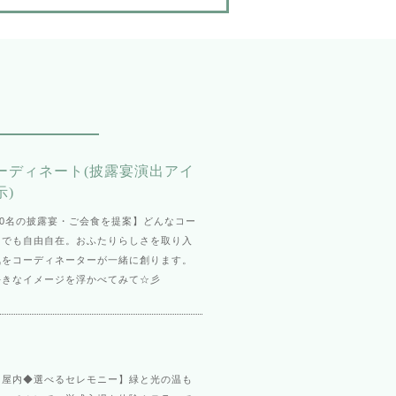
ーディネート(披露宴演出アイ
示)
20名の披露宴・ご会食を提案】どんなコー
トでも自由自在。おふたりらしさを取り入
気をコーディネーターが一緒に創ります。
好きなイメージを浮かべてみて☆彡
・屋内◆選べるセレモニー】緑と光の温も