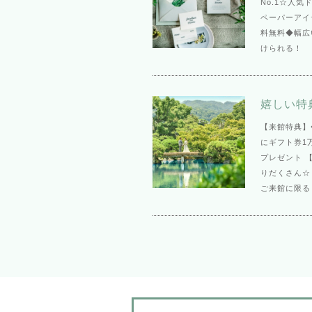
No.1☆人
ペーパーアイ
料無料◆幅広
けられる！
嬉しい特
【来館特典】
にギフト券1
プレゼント 
りだくさん☆
ご来館に限る