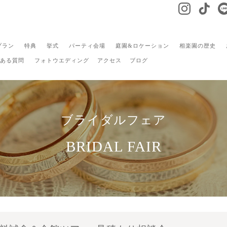
プラン
特典
挙式
パーティ会場
庭園&ロケーション
相楽園の歴史
ある質問
フォトウエディング
アクセス
ブログ
ブライダルフェア
BRIDAL FAIR