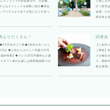
気ドレスショップの衣装展示や、引出物、
り感じる
テムなどトレンドを多数ご紹介◆持込
行う挙式は
いアイテムから全てお気に入りを見つ
会場」だ
雨天時も
典もりだくさん！
試食会
◆5千円分ギフト券◆1件目の方へさら
【ご好評
万円分 ◆三宮からタクシー代最大千円
ご用意】
【成約特典】◆ドレス20万円優待など盛
スを融合さ
 ※ギフト券のお渡しは新郎新婦様での
ラ、国産
材を使用♪